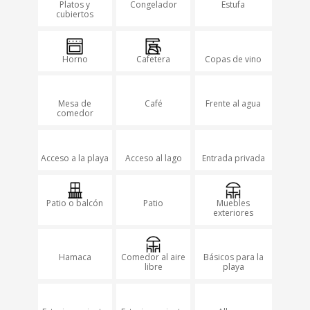
Platos y
Congelador
Estufa
cubiertos
Horno
Cafetera
Copas de vino
Mesa de
Café
Frente al agua
comedor
Acceso a la playa
Acceso al lago
Entrada privada
Patio o balcón
Patio
Muebles
Nex
Pre
exteriores
t
vio
us
Hamaca
Comedor al aire
Básicos para la
libre
playa