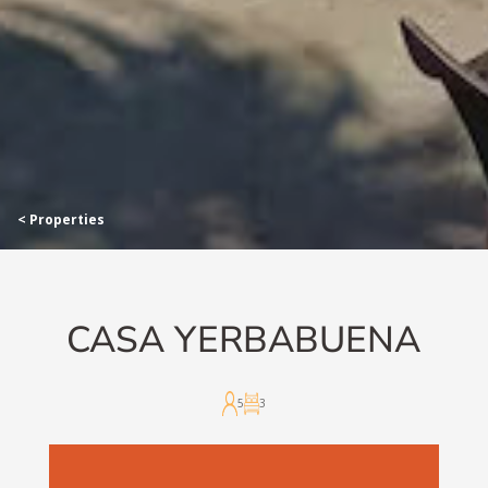
< Properties
CASA YERBABUENA
5
3