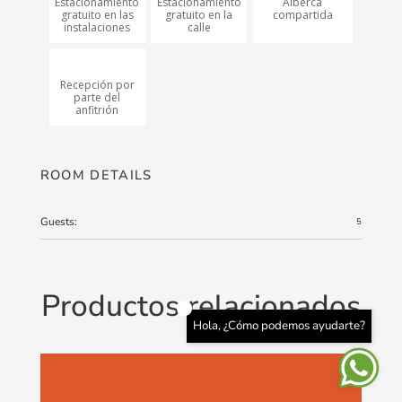
Estacionamiento
Estacionamiento
Alberca
gratuito en las
gratuito en la
compartida
instalaciones
calle
Recepción por
parte del
anfitrión
ROOM DETAILS
Guests:
5
Productos relacionados
Hola, ¿Cómo podemos ayudarte?