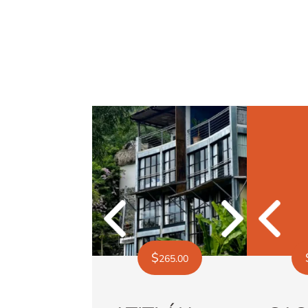
1-4-guests
Showing all 5 results
Next
Previous
Next
$
265.00