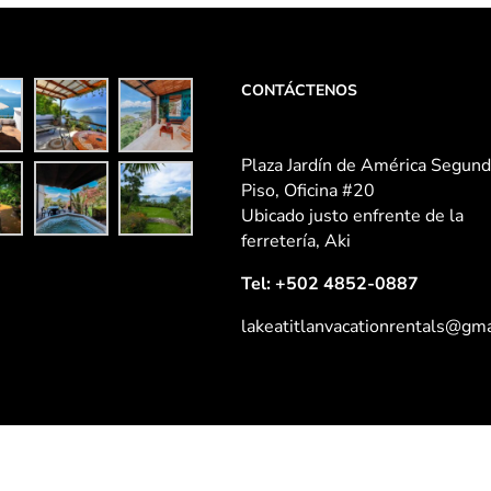
os circundantes.
espacioso loft
 al oeste enmarca
CONTÁCTENOS
istas siempre
tes desde todos
es en la cima de
Plaza Jardín de América Segun
ón sobre el lago!
Piso, Oficina #20
Ubicado justo enfrente de la
ferretería, Aki
Tel:
+502 4852-0887
lakeatitlanvacationrentals@gm