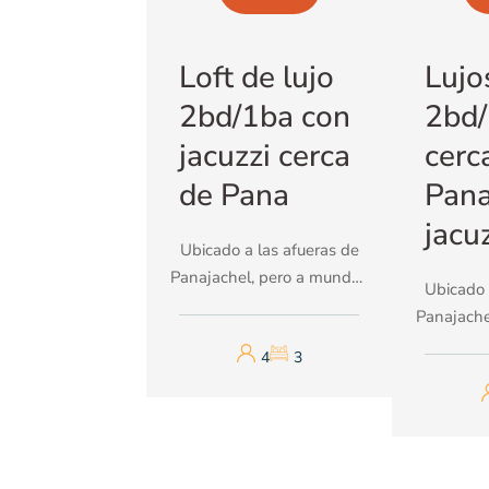
Loft de lujo
Lujo
2bd/1ba con
2bd
jacuzzi cerca
cerc
de Pana
Pana
jacu
Ubicado a las afueras de
Panajachel, pero a mundos
Ubicado 
de distancia del ajetreo y
Panajache
bullicio, este loft nuevo,
de distan
4
3
único y de dos pisos te
bullicio,
sorprenderá con sus vistas
único y
panorámicas de 180
sorprende
grados del lago Atitlán y
panor
los pueblos circundantes.
grados de