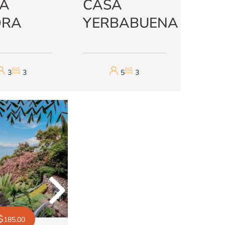
A
CASA
DRA
YERBABUENA
3
3
5
3
Previous
$
185.00