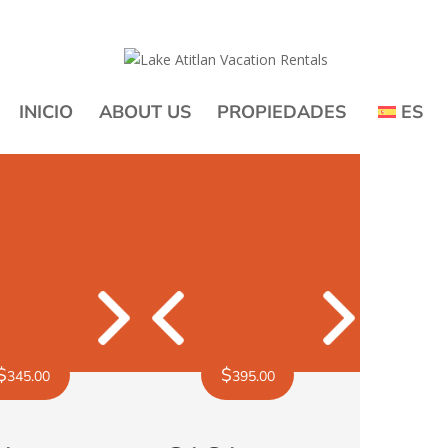
INICIO
ABOUT US
PROPIEDADES
ES
Previous
Next
Previous
$
$
345.00
395.00