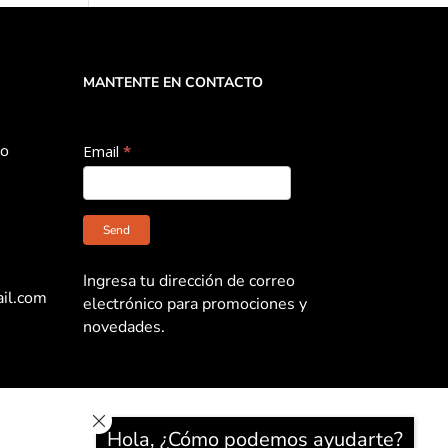
MANTENTE EN CONTACTO
do
email
Email
*
Send
Ingresa tu dirección de correo
ail.com
electrónico para promociones y
novedades.
Hola, ¿Cómo podemos ayudarte?