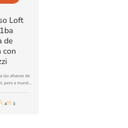
so Loft
/1ba
a de
 con
zzi
a las afueras de
l, pero a mundos
cia del ajetreo y
 este loft nuevo,
4
3
 de dos pisos te
rá con sus vistas
ámicas de 180
l lago Atitlán y