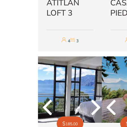
ATITLÁN
CAS
LOFT 3
PIE
4
3
Next
Previous
Next
$
185.00