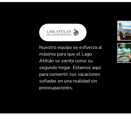
los puebl
¡Este 
orientado
las v
cambian
los lugar
Nuestro equipo se esfuerza al
su posici
máximo para que el Lago
Atitlán se sienta como su
segundo hogar. Estamos aquí
para convertir sus vacaciones
soñadas en una realidad sin
preocupaciones.