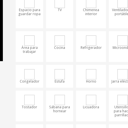
Espacio para
TV
Chimenea
Ventilado
guardar ropa
interior
portátil
Área para
Cocina
Refrigerador
Microon
trabajar
Congelador
Estufa
Horno
Jarra eléct
Tostador
Sábana para
Licuadora
Utensili
hornear
para hac
parrilla