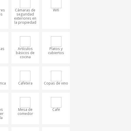
res
Cámaras de
Wifi
es
seguridad
exteriores en
la propiedad
das
Artículos
Platos y
básicos de
cubiertos
cocina
rica
Cafetera
Copas de vino
os
Mesa de
Café
er
comedor
da