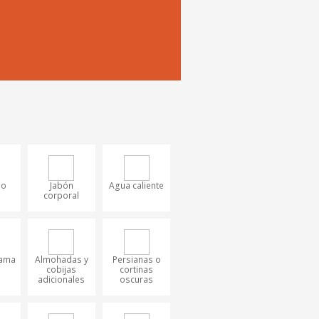
oo
Jabón
Agua caliente
corporal
cama
Almohadas y
Persianas o
cobijas
cortinas
adicionales
oscuras