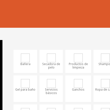
Bañera
Secadora de
Productos de
Shamp
pelo
limpieza
Gel para baño
Servicios
Ganchos
Ropa de 
básicos