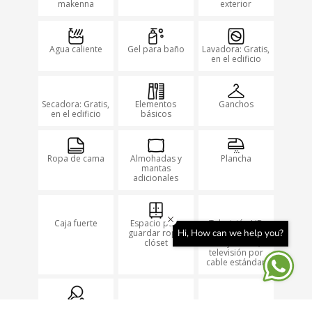
makenna
exterior
Agua caliente
Gel para baño
Lavadora: Gratis,
en el edificio
Secadora: Gratis,
Elementos
Ganchos
en el edificio
básicos
Ropa de cama
Almohadas y
Plancha
mantas
adicionales
Caja fuerte
Espacio para
Televisión HD
guardar ropa:
con pantalla de
Hi, How can we help you?
clóset
50″ y Netflix,
televisión por
cable estándar
Mesa de ping
Cuna
Parque de