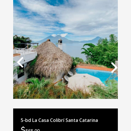
Nex
Pre
t
vio
us
5-bd La Casa Colibrí Santa Catarina
$